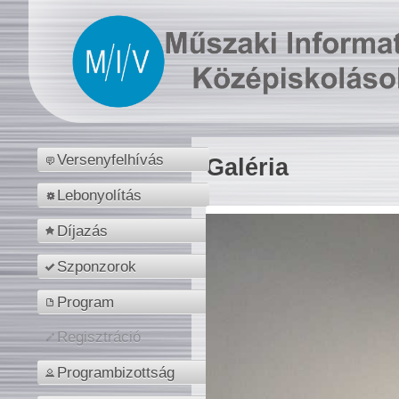
Versenyfelhívás
Galéria
Lebonyolítás
Díjazás
Szponzorok
Program
Regisztráció
Programbizottság