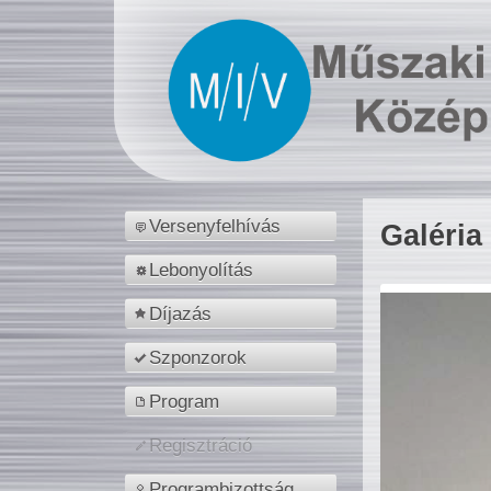
Versenyfelhívás
Galéria
Lebonyolítás
Díjazás
Szponzorok
Program
Regisztráció
Programbizottság