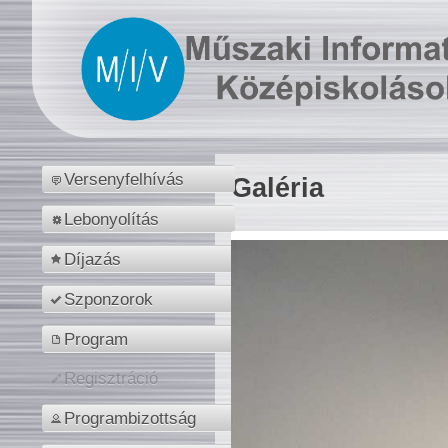
Versenyfelhívás
Galéria
Lebonyolítás
Díjazás
Szponzorok
Program
Regisztráció
Programbizottság