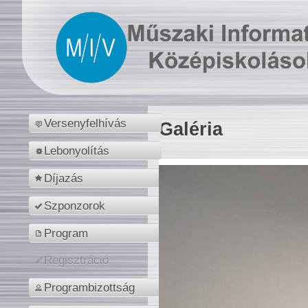
Versenyfelhívás
Galéria
Lebonyolítás
Díjazás
Szponzorok
Program
Regisztráció
Programbizottság