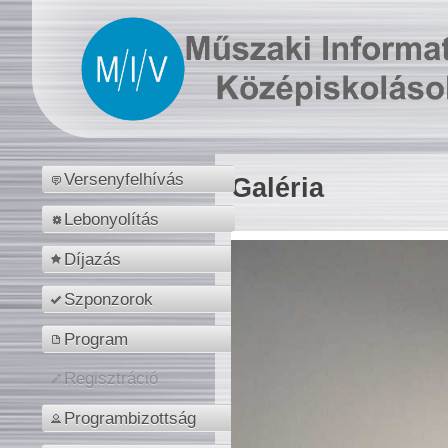
Versenyfelhívás
Galéria
Lebonyolítás
Díjazás
Szponzorok
Program
Regisztráció
Programbizottság