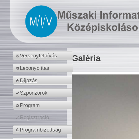
Versenyfelhívás
Galéria
Lebonyolítás
Díjazás
Szponzorok
Program
Regisztráció
Programbizottság