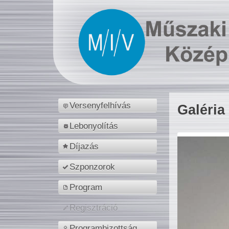
Versenyfelhívás
Galéria
Lebonyolítás
Díjazás
Szponzorok
Program
Regisztráció
Programbizottság