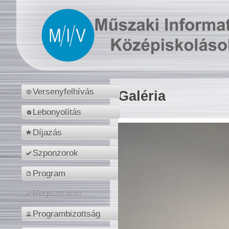
Versenyfelhívás
Galéria
Lebonyolítás
Díjazás
Szponzorok
Program
Regisztráció
Programbizottság