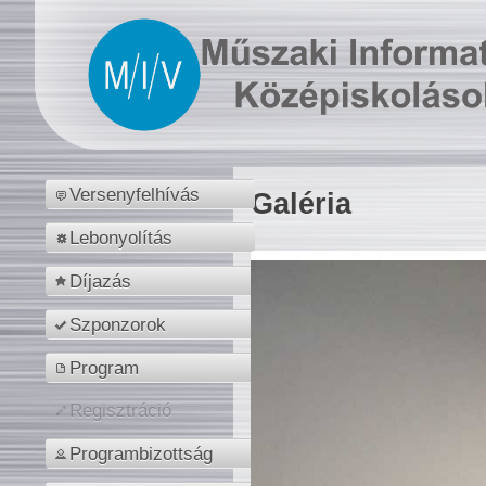
Versenyfelhívás
Galéria
Lebonyolítás
Díjazás
Szponzorok
Program
Regisztráció
Programbizottság