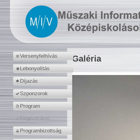
Versenyfelhívás
Galéria
Lebonyolítás
Díjazás
Szponzorok
Program
Regisztráció
Programbizottság