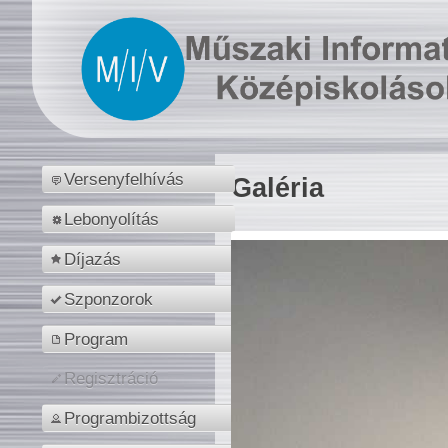
Versenyfelhívás
Galéria
Lebonyolítás
Díjazás
Szponzorok
Program
Regisztráció
Programbizottság