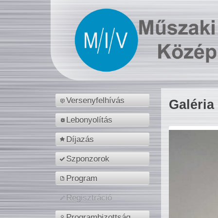
Versenyfelhívás
Galéria
Lebonyolítás
Díjazás
Szponzorok
Program
Regisztráció
Programbizottság