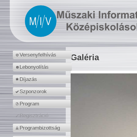
Versenyfelhívás
Galéria
Lebonyolítás
Díjazás
Szponzorok
Program
Regisztráció
Programbizottság