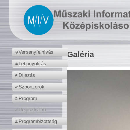
Versenyfelhívás
Galéria
Lebonyolítás
Díjazás
Szponzorok
Program
Regisztráció
Programbizottság