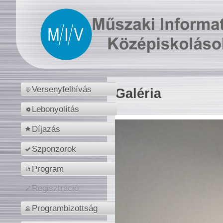
Versenyfelhívás
Galéria
Lebonyolítás
Díjazás
Szponzorok
Program
Regisztráció
Programbizottság