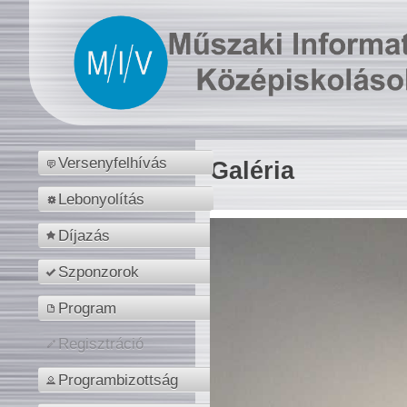
Versenyfelhívás
Galéria
Lebonyolítás
Díjazás
Szponzorok
Program
Regisztráció
Programbizottság