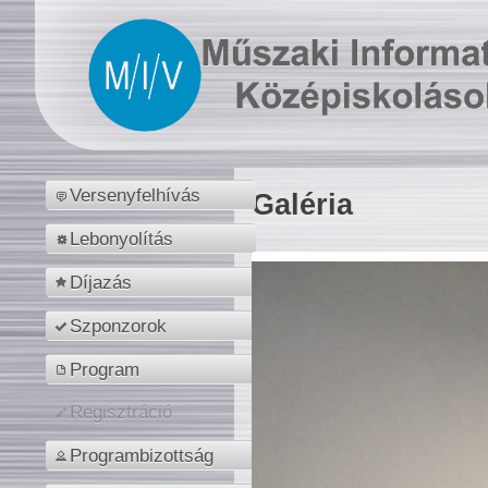
Versenyfelhívás
Galéria
Lebonyolítás
Díjazás
Szponzorok
Program
Regisztráció
Programbizottság