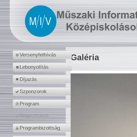
Versenyfelhívás
Galéria
Lebonyolítás
Díjazás
Szponzorok
Program
Regisztráció
Programbizottság