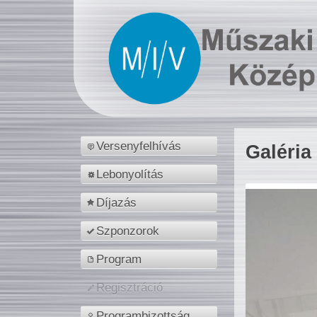
Versenyfelhívás
Galéria
Lebonyolítás
Díjazás
Szponzorok
Program
Regisztráció
Programbizottság