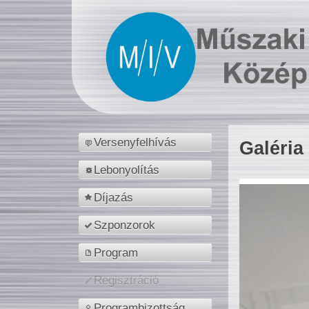
Versenyfelhívás
Galéria
Lebonyolítás
Díjazás
Szponzorok
Program
Regisztráció
Programbizottság