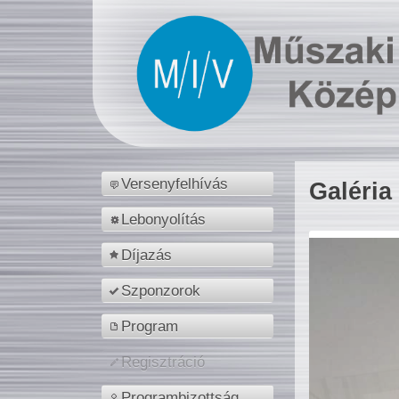
Versenyfelhívás
Galéria
Lebonyolítás
Díjazás
Szponzorok
Program
Regisztráció
Programbizottság