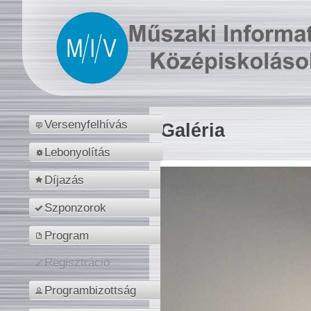
Versenyfelhívás
Galéria
Lebonyolítás
Díjazás
Szponzorok
Program
Regisztráció
Programbizottság