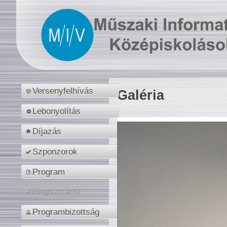
Versenyfelhívás
Galéria
Lebonyolítás
Díjazás
Szponzorok
Program
Regisztráció
Programbizottság