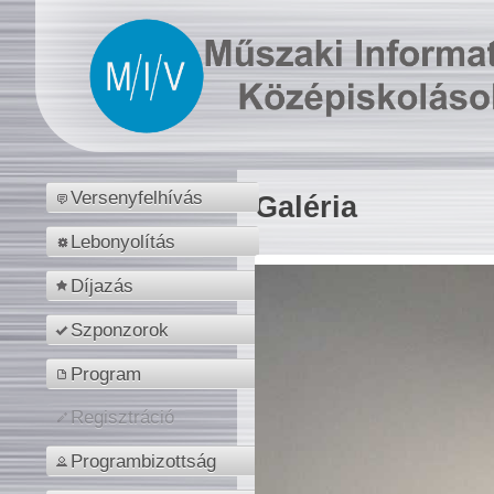
Versenyfelhívás
Galéria
Lebonyolítás
Díjazás
Szponzorok
Program
Regisztráció
Programbizottság