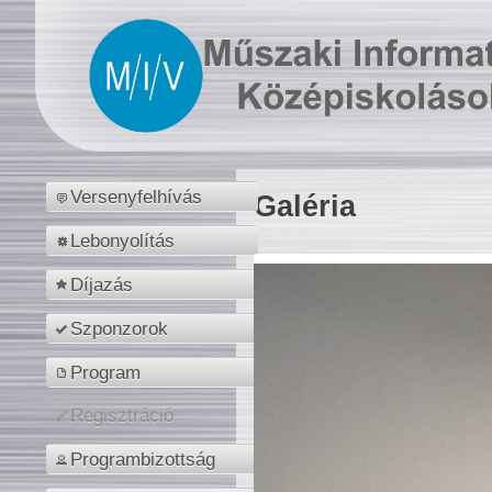
Versenyfelhívás
Galéria
Lebonyolítás
Díjazás
Szponzorok
Program
Regisztráció
Programbizottság