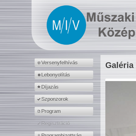
Versenyfelhívás
Galéria
Lebonyolítás
Díjazás
Szponzorok
Program
Regisztráció
Programbizottság