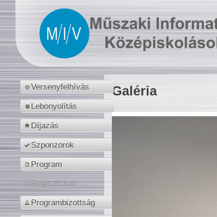
Versenyfelhívás
Galéria
Lebonyolítás
Díjazás
Szponzorok
Program
Regisztráció
Programbizottság