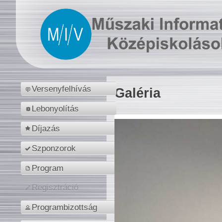
Versenyfelhívás
Galéria
Lebonyolítás
Díjazás
Szponzorok
Program
Regisztráció
Programbizottság