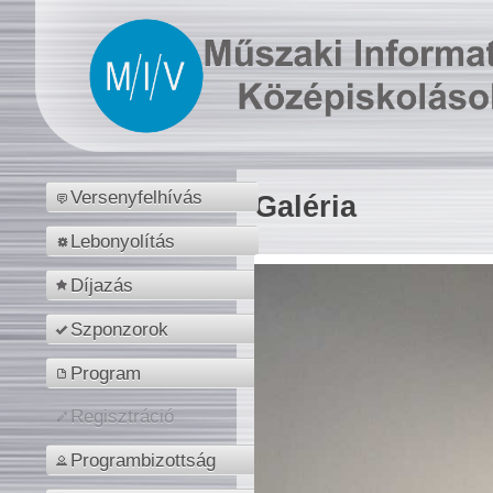
Versenyfelhívás
Galéria
Lebonyolítás
Díjazás
Szponzorok
Program
Regisztráció
Programbizottság