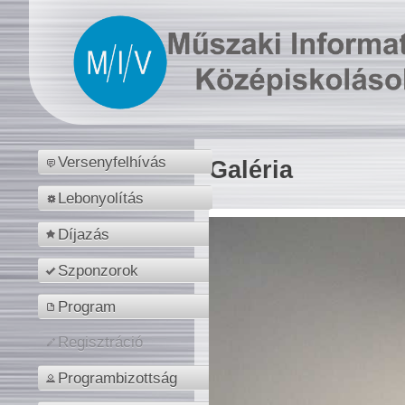
Versenyfelhívás
Galéria
Lebonyolítás
Díjazás
Szponzorok
Program
Regisztráció
Programbizottság