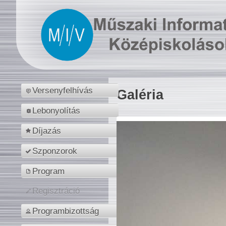
Versenyfelhívás
Galéria
Lebonyolítás
Díjazás
Szponzorok
Program
Regisztráció
Programbizottság