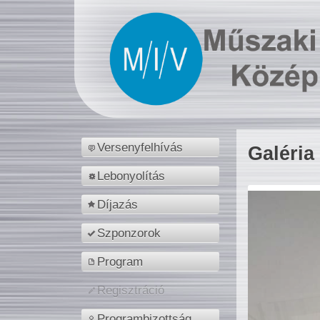
Versenyfelhívás
Galéria
Lebonyolítás
Díjazás
Szponzorok
Program
Regisztráció
Programbizottság