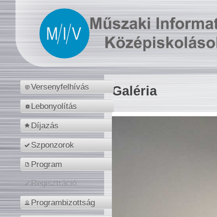
Versenyfelhívás
Galéria
Lebonyolítás
Díjazás
Szponzorok
Program
Regisztráció
Programbizottság