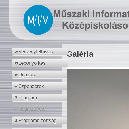
Versenyfelhívás
Galéria
Lebonyolítás
Díjazás
Szponzorok
Program
Regisztráció
Programbizottság