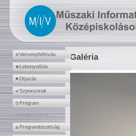
Versenyfelhívás
Galéria
Lebonyolítás
Díjazás
Szponzorok
Program
Regisztráció
Programbizottság