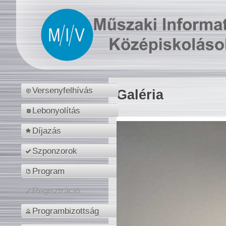
Versenyfelhívás
Galéria
Lebonyolítás
Díjazás
Szponzorok
Program
Regisztráció
Programbizottság