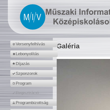
Versenyfelhívás
Galéria
Lebonyolítás
Díjazás
Szponzorok
Program
Regisztráció
Programbizottság