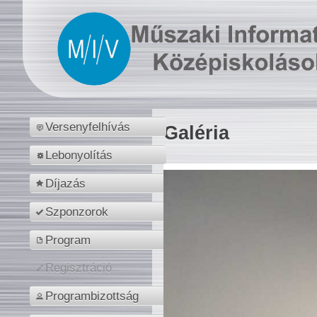
Versenyfelhívás
Galéria
Lebonyolítás
Díjazás
Szponzorok
Program
Regisztráció
Programbizottság