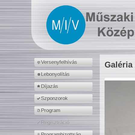
Versenyfelhívás
Galéria
Lebonyolítás
Díjazás
Szponzorok
Program
Regisztráció
Programbizottság