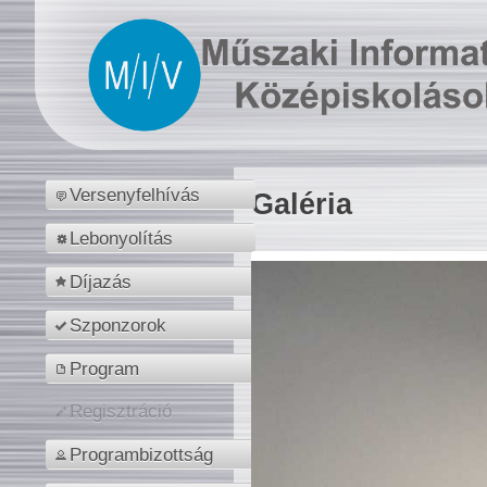
Versenyfelhívás
Galéria
Lebonyolítás
Díjazás
Szponzorok
Program
Regisztráció
Programbizottság