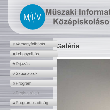
Versenyfelhívás
Galéria
Lebonyolítás
Díjazás
Szponzorok
Program
Regisztráció
Programbizottság