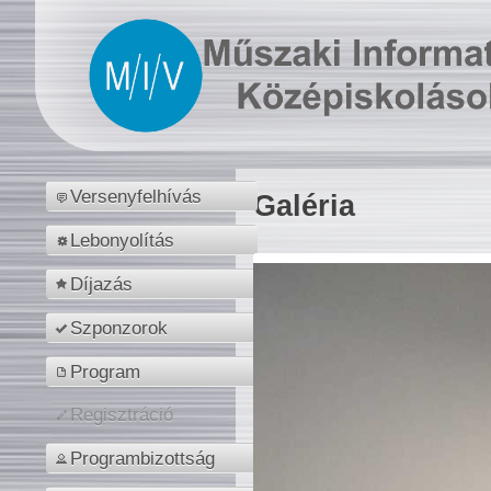
Versenyfelhívás
Galéria
Lebonyolítás
Díjazás
Szponzorok
Program
Regisztráció
Programbizottság