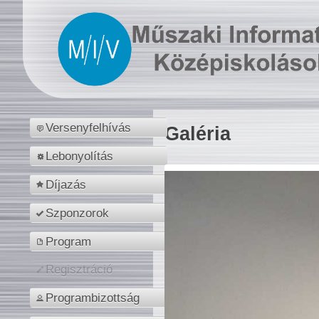
Versenyfelhívás
Galéria
Lebonyolítás
Díjazás
Szponzorok
Program
Regisztráció
Programbizottság