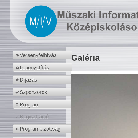
Versenyfelhívás
Galéria
Lebonyolítás
Díjazás
Szponzorok
Program
Regisztráció
Programbizottság