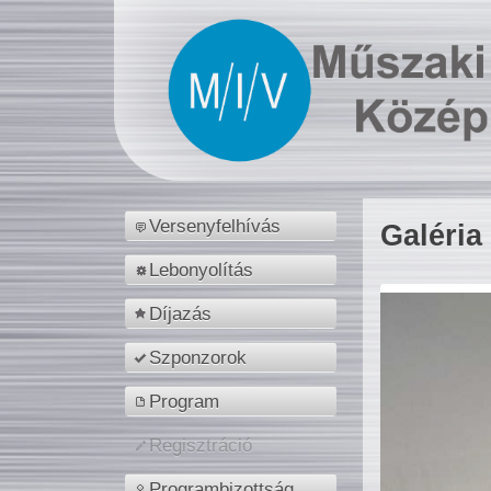
Versenyfelhívás
Galéria
Lebonyolítás
Díjazás
Szponzorok
Program
Regisztráció
Programbizottság