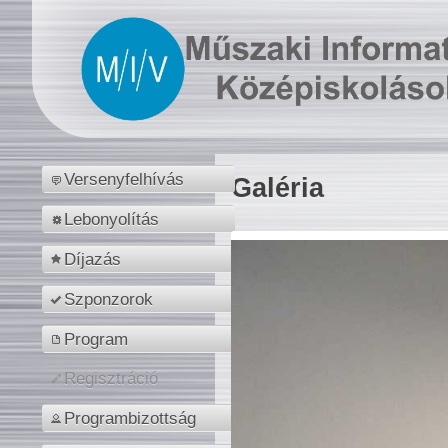
Versenyfelhívás
Galéria
Lebonyolítás
Díjazás
Szponzorok
Program
Regisztráció
Programbizottság