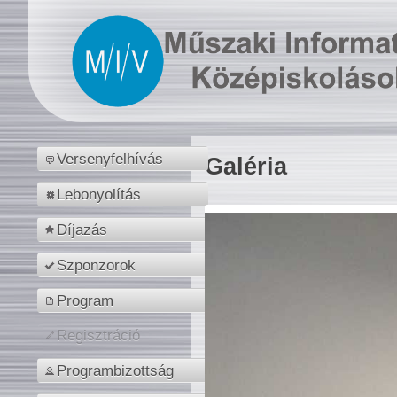
Versenyfelhívás
Galéria
Lebonyolítás
Díjazás
Szponzorok
Program
Regisztráció
Programbizottság