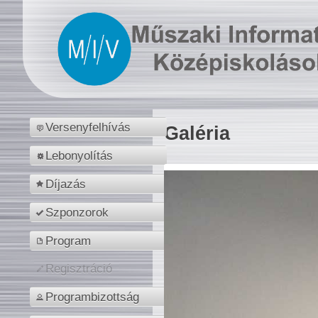
Versenyfelhívás
Galéria
Lebonyolítás
Díjazás
Szponzorok
Program
Regisztráció
Programbizottság