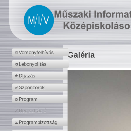
Versenyfelhívás
Galéria
Lebonyolítás
Díjazás
Szponzorok
Program
Regisztráció
Programbizottság