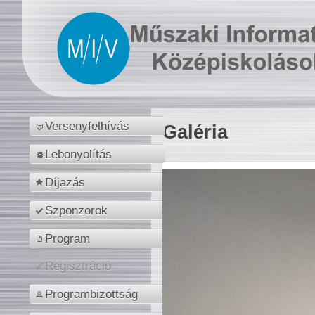
Versenyfelhívás
Galéria
Lebonyolítás
Díjazás
Szponzorok
Program
Regisztráció
Programbizottság